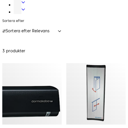
och
Hotellsystem
data
Värdeskåpslås
Sortera efter
Sortera efter Relevans
3 produkter