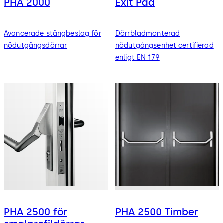
PHA 2000
Exit Pad
Avancerade stångbeslag för
Dörrbladmonterad
nödutgångsdörrar
nödutgångsenhet certifierad
enligt EN 179
PHA 2500 för
PHA 2500 Timber