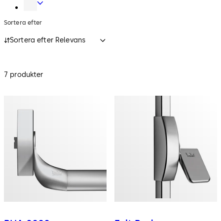
data
Värdeskåpslås
Sortera efter
Sortera efter Relevans
7 produkter