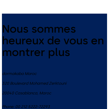
Nous sommes
heureux de vous en
montrer plus
dormakaba Maroc
320 Boulevard Mohamed Zerktouni
20040
Casablanca
,
Maroc
Phone:
00 212 5222-72293