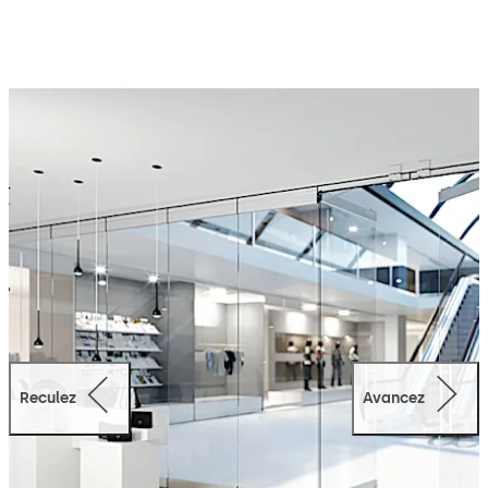
forment des angles, ces vantaux s’adaptent à toutes les
attentes et conviennent aussi bien aux rénovations
d’intérieur qu’aux nouvelles constructions.
Le nouveau rail de porte permet une installation aisée et
rapide et maintient du verre de sécurité feuilleté grâce à
la technologie éprouvée "Clamp & Glue".
Reculez
Avancez