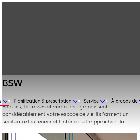
Agencement et
Produits
cloisons en verre
Façades
BSW
coulissantes et
repliables en
verre
BSW
s
Planification & prescription
Service
À propos de
Balcons, terrasses et vérandas agrandissent
considérablement votre espace de vie. Ils forment un
seuil entre l'extérieur et l'intérieur et rapprochent la
nature de votre espace de vie.