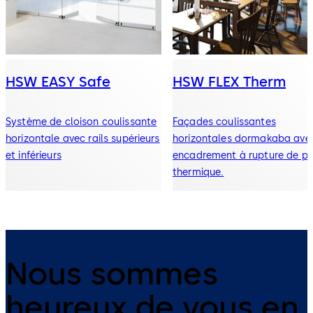
HSW EASY Safe
HSW FLEX Therm
Système de cloison coulissante
Façades coulissantes
horizontale avec rails supérieurs
horizontales dormakaba ave
et inférieurs
encadrement à rupture de po
thermique.
Nous sommes
heureux de vous en