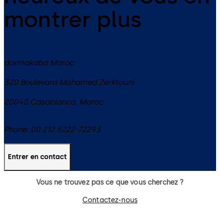
montrer plus
dormakaba Maroc
320 Boulevard Mohamed Zerktouni
20040
Casablanca
,
Maroc
Phone:
00 212 5222-72293
Entrer en contact
Vous ne trouvez pas ce que vous cherchez ?
Contactez-nous