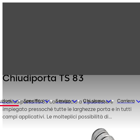
Prodotti
Tecnica porte
Chiudiporta
Chiudiporta TS
83
Chiudiporta TS 83
uzioni
Specifico
Servizo
Chi siamo
Carriera
Il chiudiporta TS 83 con braccio a V può essere
impiegato pressoché tutte le larghezze porta e in tutti
campi applicativi. Le molteplici possibilità di
applicazione vengono integrate da diverse esecuzioni
con ritardo di chiusura e speciale protezione
anticorrosione.