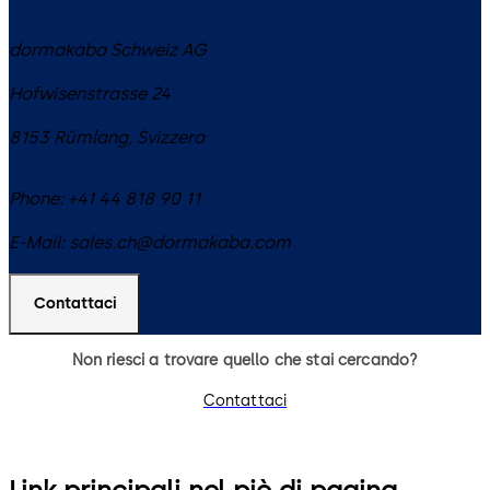
dormakaba Schweiz AG
Hofwisenstrasse 24
8153
Rümlang
,
Svizzera
Phone:
+41 44 818 90 11
E-Mail:
sales.ch@dormakaba.com
Contattaci
Non riesci a trovare quello che stai cercando?
Contattaci