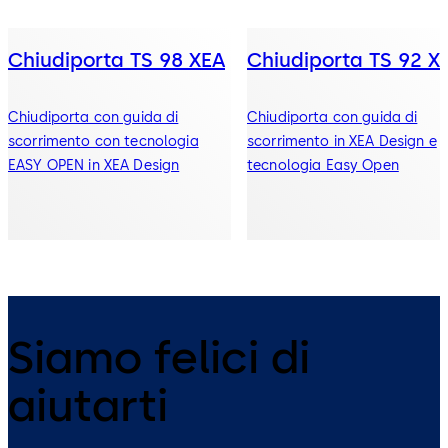
Chiudiporta TS 98 XEA
Chiudiporta TS 92 X
Chiudiporta con guida di
Chiudiporta con guida di
scorrimento con tecnologia
scorrimento in XEA Design e
EASY OPEN in XEA Design
tecnologia Easy Open
Siamo felici di
aiutarti