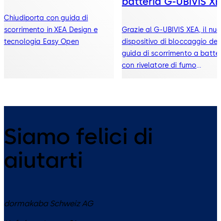
batteria G-UBIVIS X
Chiudiporta con guida di
scorrimento in XEA Design e
Grazie al G-UBIVIS XEA, il nu
tecnologia Easy Open
dispositivo di bloccaggio del
guida di scorrimento a batte
con rivelatore di fumo
integrato, la protezione
antincendio diventa molto pi
flessibile, senza scendere a
compromessi in fatto di
sicurezza.
Siamo felici di
aiutarti
dormakaba Schweiz AG