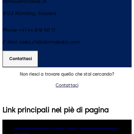
Hofwisenstrasse 24
8153
Rümlang
,
Svizzera
Phone:
+41 44 818 90 11
E-Mail:
sales.ch@dormakaba.com
Contattaci
Non riesci a trovare quello che stai cercando?
Contattaci
Link principali nel piè di pagina
dormakaba Group
Privacy Policy
Cookies
Disclaimer
Imprint