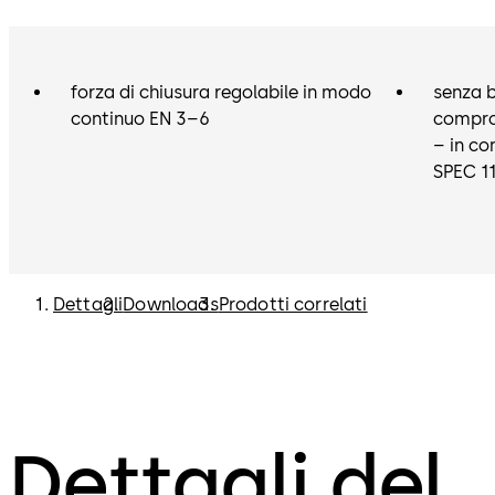
forza di chiusura regolabile in modo
senza b
continuo EN 3–6
compro
– in co
SPEC 1
Dettagli
Downloads
Prodotti correlati
Dettagli del