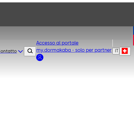
Accesso al portale
my.dormakaba - solo per partner
IT
ontatto