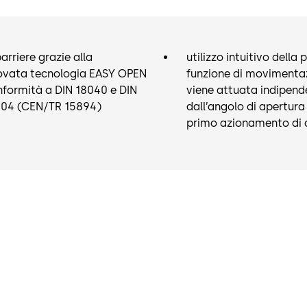
in caso di in
arriere grazie alla
utilizzo intuitivo della 
vata tecnologia EASY OPEN
funzione di movimentaz
nformità a DIN 18040 e DIN
viene attuata indipen
104 (CEN/TR 15894)
dall’angolo di apertura
primo azionamento di q