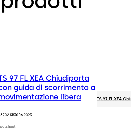
prodotti
TS 97 FL XEA Chiudiporta
con guida di scorrimento a
movimentazione libera
TS 97 FL XEA Chi
87.02 KB
30.06.2023
Factsheet