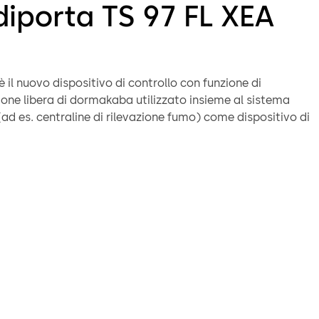
diporta TS 97 FL XEA
è il nuovo dispositivo di controllo con funzione di
ne libera di dormakaba utilizzato insieme al sistema
ad es. centraline di rilevazione fumo) come dispositivo di
S 97 FLR-K XEA viene utilizzato come soluzione completa
ma di rilevazione fumo.
 sistemi, la funzione di movimentazione libera viene
tire da un angolo di apertura della porta > 0°, facendo sì
si possa muovere liberamente. In caso di allarme o in
rrente, il chiudiporta chiude la porta in modo sicuro.
 2 ante TS 97 FL XEA viene utilizzato nell’anta primaria,
anta secondaria si possono utilizzare ad esempio TS 98
EA. La sequenza di chiusura delle guide di scorrimento
R EMF 1 XEA garantisce la chiusura nella giusta sequenza