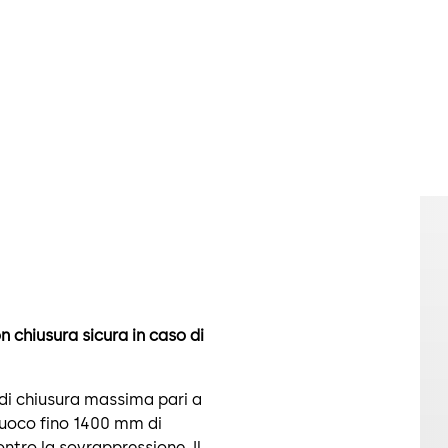
 chiusura sicura in caso di
 di chiusura massima pari a
afuoco fino 1400 mm di
ntro la sovrappressione. Il