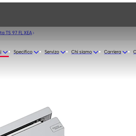
ta TS 97 FL XEA
i
Specifico
Servizo
Chi siamo
Carriera
C