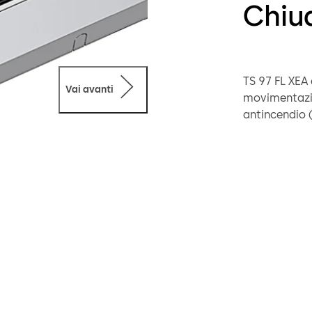
Chiu
TS 97 FL XEA 
Vai avanti
movimentazio
antincendio (
controllo. T
incluso siste
In entrambi i
attuata a par
che la porta 
assenza di co
Nelle porte a
mentre nell’
XEA o TS 92 X
GSR XEA o GS