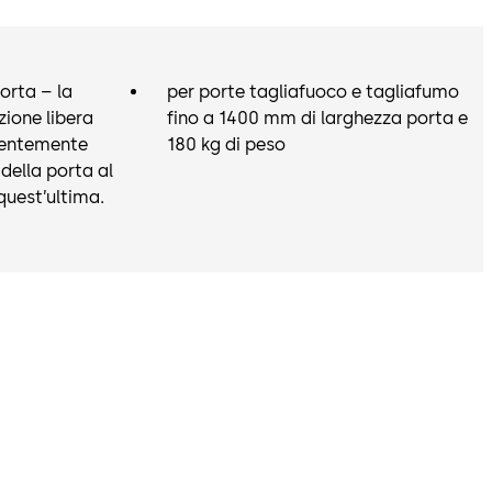
cendio.
porta – la
per porte tagliafuoco e tagliafumo
ione libera
fino a 1400 mm di larghezza porta e
dentemente
180 kg di peso
 della porta al
uest’ultima.