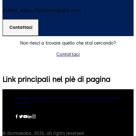
E-Mail:
sales.ch@dormakaba.com
Contattaci
Non riesci a trovare quello che stai cercando?
Contattaci
Link principali nel piè di pagina
dormakaba Group
Privacy Policy
Cookies
Disclaimer
Imprint
© dormakaba, 2026, all rights reserved