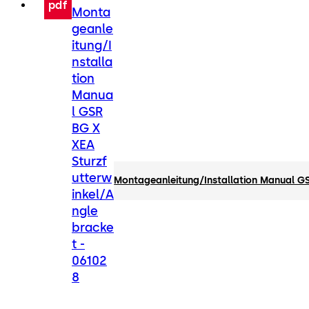
pdf
Monta
geanle
itung/I
nstalla
tion
Manua
l GSR
BG X
XEA
Sturzf
utterw
Montageanleitung/Installation Manual GS
inkel/A
ngle
bracke
t -
06102
8