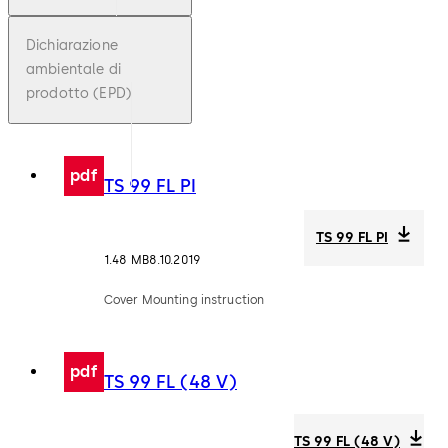
Dichiarazione
ambientale di
prodotto (EPD)
pdf
TS 99 FL PI
TS 99 FL PI
1.48 MB
8.10.2019
Cover Mounting instruction
pdf
TS 99 FL (48 V)
TS 99 FL (48 V)