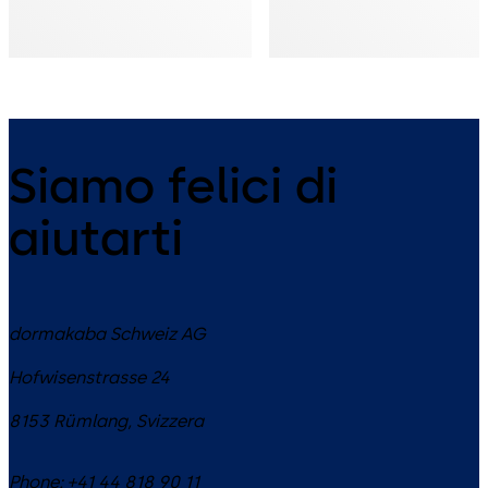
Siamo felici di
aiutarti
dormakaba Schweiz AG
Hofwisenstrasse 24
8153
Rümlang
,
Svizzera
Phone:
+41 44 818 90 11