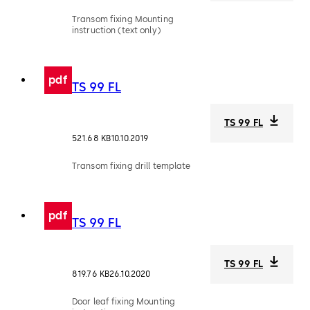
Transom fixing Mounting
instruction (text only)
pdf
TS 99 FL
TS 99 FL
521.68 KB
10.10.2019
Transom fixing drill template
pdf
TS 99 FL
TS 99 FL
819.76 KB
26.10.2020
Door leaf fixing Mounting