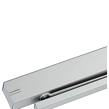
movimentazione libera entra in azione già da un angolo
di apertura porta > 0° ed è particolarmente adatta
anche a porte il cui angolo di apertura è limitato ad es. a
90°. Il Chiudiporta TS 99 è conforme per un’edilizia senza
barriere ai sensi della DIN 18040 o DIN SPEC 1104.