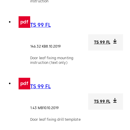
instruction
pdf
TS 99 FL
TS 99 FL
146.32 KB
8.10.2019
Door leaf fixing mounting
instruction (text only)
pdf
TS 99 FL
TS 99 FL
1.43 MB
10.10.2019
Door leaf fixing drill template