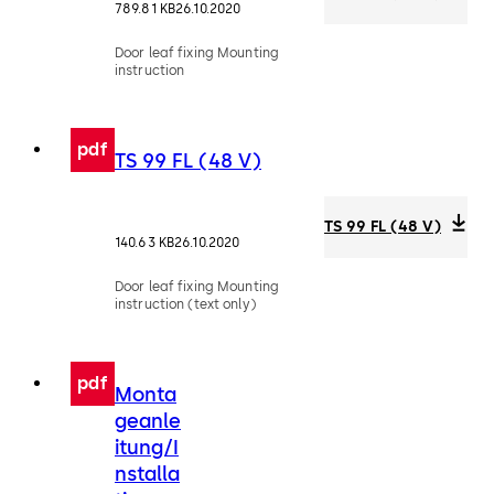
789.81 KB
26.10.2020
Door leaf fixing Mounting
instruction
pdf
TS 99 FL (48 V)
TS 99 FL (48 V)
140.63 KB
26.10.2020
Door leaf fixing Mounting
instruction (text only)
pdf
Monta
geanle
itung/I
nstalla