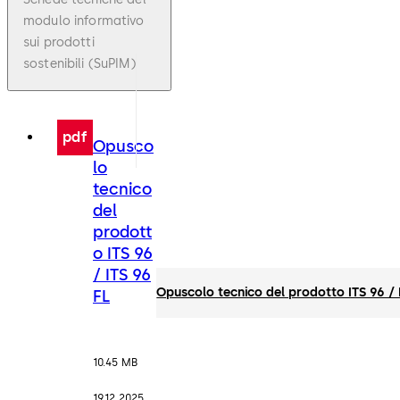
modulo informativo
sui prodotti
sostenibili (SuPIM)
pdf
Opusco
lo
tecnico
del
prodott
o ITS 96
/ ITS 96
Opuscolo tecnico del prodotto ITS 96 / 
FL
10.45 MB
19.12.2025