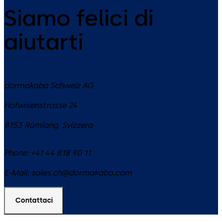
Siamo felici di
aiutarti
dormakaba Schweiz AG
Hofwisenstrasse 24
8153
Rümlang
,
Svizzera
Phone:
+41 44 818 90 11
E-Mail:
sales.ch@dormakaba.com
Contattaci