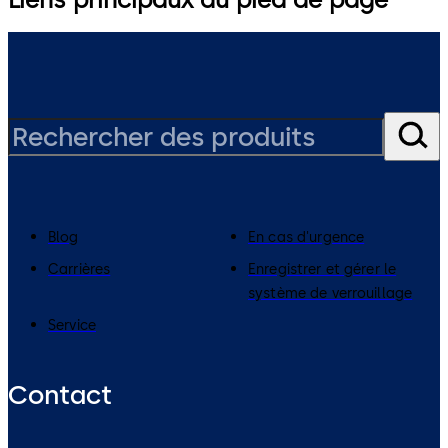
Blog
En cas d'urgence
Carrières
Enregistrer et gérer le
système de verrouillage
Service
Contact