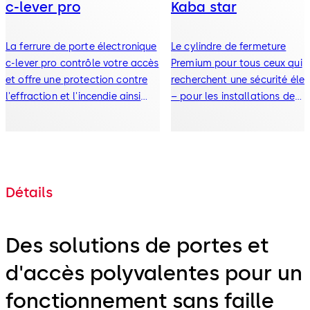
c-lever pro
Kaba star
La ferrure de porte électronique
Le cylindre de fermeture
c-lever pro contrôle votre accès
Premium pour tous ceux qui
et offre une protection contre
recherchent une sécurité éle
l'effraction et l'incendie ainsi
– pour les installations de
que des solutions pour les voies
fermeture vastes et complex
d'évacuation et de sauvetage.
avec de strictes exigences d
sécurité. Grâce à nos nombr
formats de cylindres différen
vous trouverez la solution qu
Détails
convient à chacun de vos
besoins.
Des solutions de portes et
d'accès polyvalentes pour un
fonctionnement sans faille