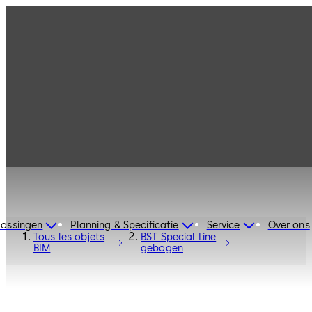
lossingen
Planning & Specificatie
Service
Over ons
Tous les objets
BST Special Line
BIM
gebogen
schuifdeur