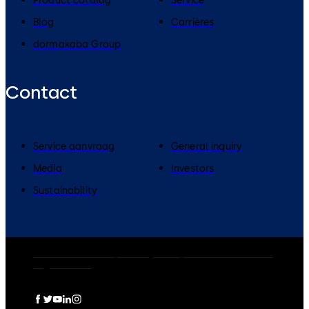
Product catalog
Service
Blog
Carrières
dormakaba Group
Contact
Service aanvraag
General inquiry
Media
Investors
Sustainability
dormakaba Group
Privacy Policy
Cookies
Disclaimer
Legal notice