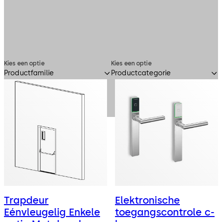
Kies een optie
Kies een optie
Productfamilie
Productcategorie
Trapdeur
Elektronische
Eénvleugelig Enkele
toegangscontrole c-