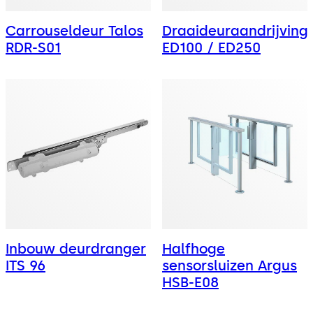
Carrouseldeur Talos
Draaideuraandrijving
RDR-S01
ED100 / ED250
Inbouw deurdranger
Halfhoge
ITS 96
sensorsluizen Argus
HSB-E08