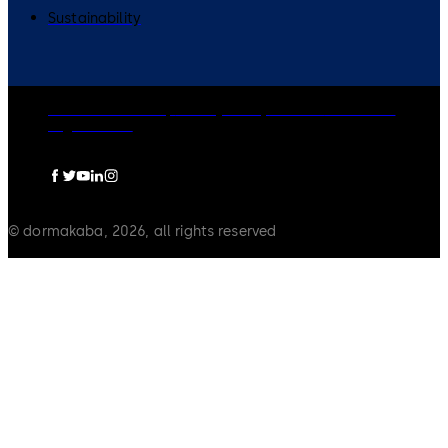
Sustainability
dormakaba Group
Privacy Policy
Cookies
Disclaimer
Legal notice
© dormakaba, 2026, all rights reserved