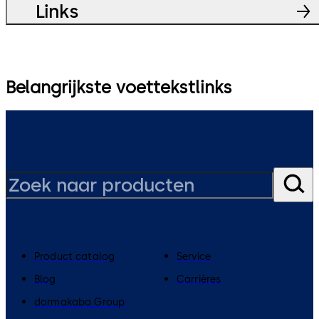
Links
Belangrijkste voettekstlinks
Product catalog
Service
Blog
Carrières
dormakaba Group