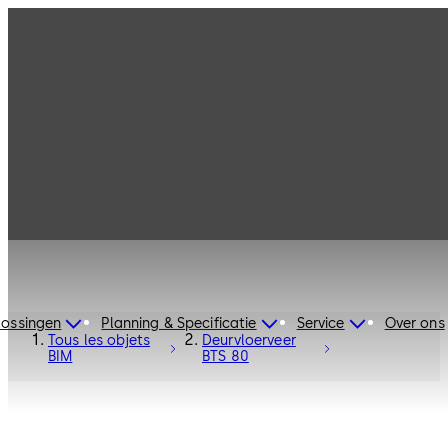
lossingen
Planning & Specificatie
Service
Over ons
Tous les objets
Deurvloerveer
BIM
BTS 80