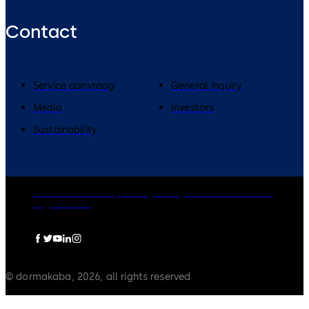
Contact
Service aanvraag
General inquiry
Media
Investors
Sustainability
dormakaba Group
Privacy Policy
Cookies
Disclaimer
Legal notice
© dormakaba, 2026, all rights reserved