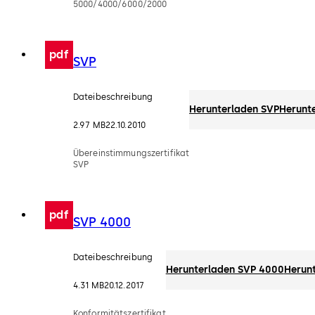
5000/4000/6000/2000
pdf
SVP
Dateibeschreibung
Herunterladen SVP
Herunt
2.97 MB
22.10.2010
Übereinstimmungszertifikat
SVP
pdf
SVP 4000
Dateibeschreibung
Herunterladen SVP 4000
Herun
4.31 MB
20.12.2017
Konformitätszertifikat