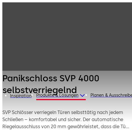
1-flügelige
Produkte
Türtechnik
Panikschlösser
Panikschloss SVP
4000
selbstverriegelnd
Panikschloss SVP 4000
selbstverriegelnd
Produkte & Lösungen
Planen & Ausschreib
Inspiration
SVP Schlösser verriegeln Türen selbsttätig nach jedem
Schließen – komfortabel und sicher. Der automatische
Riegelausschluss von 20 mm gewährleistet, dass die Tür