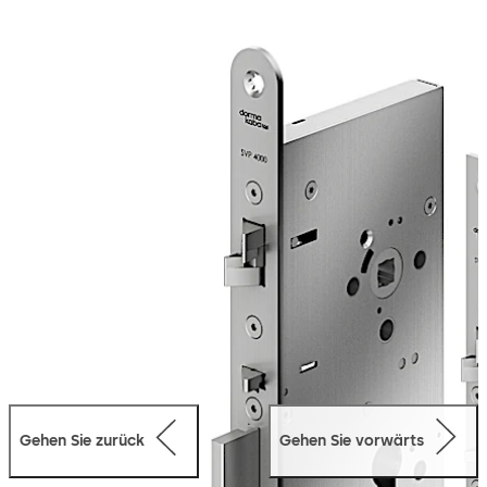
jederzeit versicherungstechnisch verschlossen ist. Durch
die zusätzliche Arretierung der Kreuzfalle wird eine
Zweipunktverriegelung erreicht, welche erhöhte
Sicherheit bietet. Durch die Panikfunktion lässt sich die
Tür jederzeit in Fluchtrichtung durch einfaches Betätigen
des Türdrückers öffnen, des Weiteren ist eine
mechanische Öffnung über den Profilzylinder von außen
jederzeit möglich.
Gehen Sie zurück
Gehen Sie vorwärts