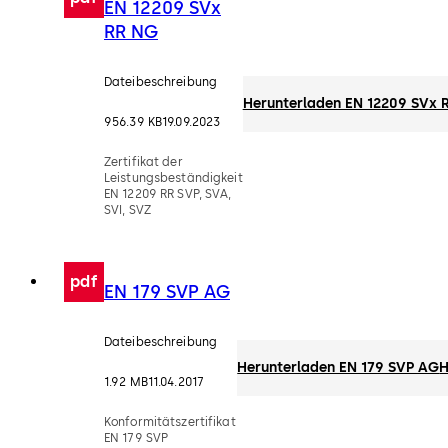
EN 12209 SVx
RR NG
Dateibeschreibung
Herunterladen EN 12209 SVx 
956.39 KB
19.09.2023
Zertifikat der
Leistungsbeständigkeit
EN 12209 RR SVP, SVA,
SVI, SVZ
pdf
EN 179 SVP AG
Dateibeschreibung
Herunterladen EN 179 SVP AG
H
1.92 MB
11.04.2017
Konformitätszertifikat
EN 179 SVP