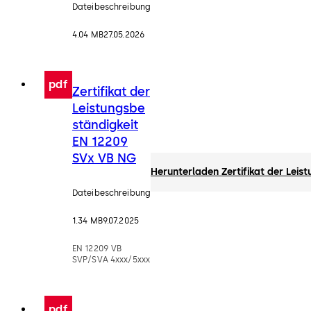
Dateibeschreibung
4.04 MB
27.05.2026
pdf
Zertifikat der
Leistungsbe
ständigkeit
EN 12209
SVx VB NG
Herunterladen Zertifikat der Lei
Dateibeschreibung
1.34 MB
9.07.2025
EN 12209 VB
SVP/SVA 4xxx/5xxx
pdf