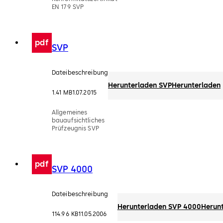
EN 179 SVP
pdf
SVP
Dateibeschreibung
Herunterladen SVP
Herunterladen
1.41 MB
1.07.2015
Allgemeines
bauaufsichtliches
Prüfzeugnis SVP
pdf
SVP 4000
Dateibeschreibung
Herunterladen SVP 4000
Herun
114.96 KB
11.05.2006