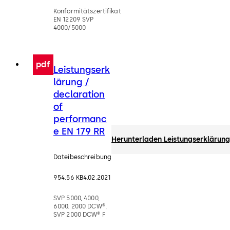
Konformitätszertifikat
EN 12209 SVP
4000/5000
pdf
Leistungserk
lärung /
declaration
of
performanc
e EN 179 RR
Herunterladen Leistungserklärung
Dateibeschreibung
954.56 KB
4.02.2021
SVP 5000, 4000,
6000. 2000 DCW®,
SVP 2000 DCW® F