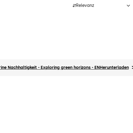
Relevanz
e Nachhaltigkeit - Exploring green horizons - EN
Herunterladen