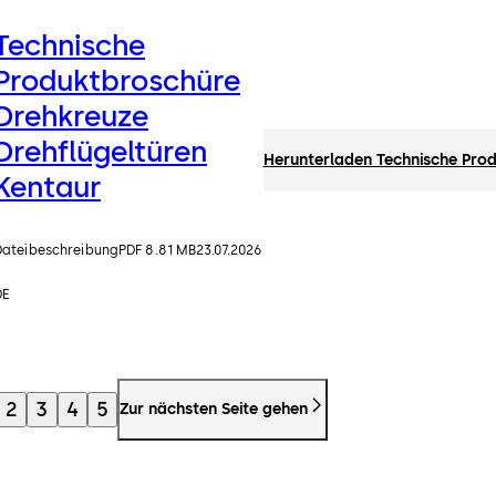
Technische
Produktbroschüre
Drehkreuze
Drehflügeltüren
Herunterladen Technische Prod
Kentaur
Dateibeschreibung
PDF 8.81 MB
23.07.2026
DE
2
3
4
5
Zur nächsten Seite gehen