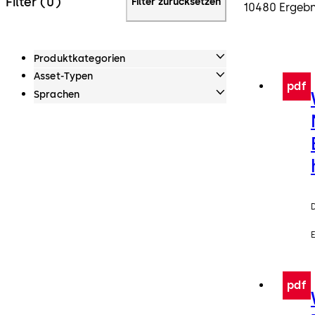
Filter (0)
Filter zurücksetzen
10480 Ergebn
Produktkategorien
Asset-Typen
pdf
Sprachen
pdf