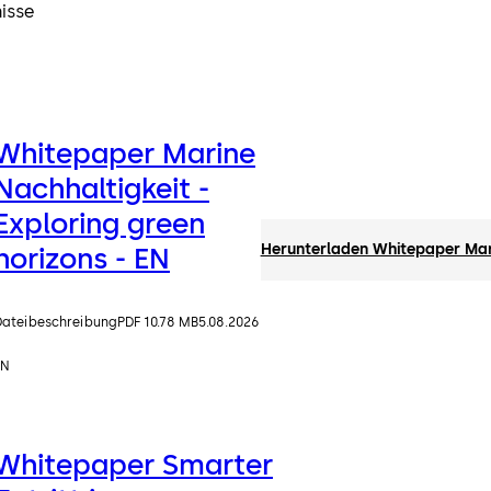
isse
Whitepaper Marine
Nachhaltigkeit -
Exploring green
Herunterladen Whitepaper Marin
horizons - EN
Dateibeschreibung
PDF 10.78 MB
5.08.2026
EN
Whitepaper Smarter