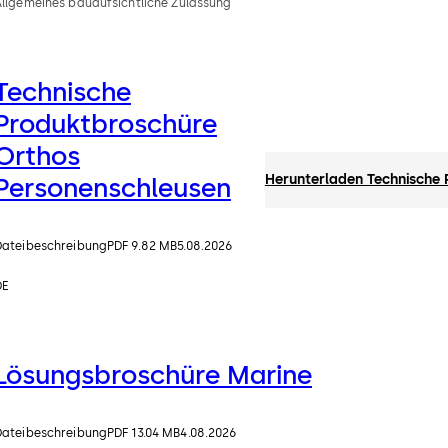
Allgemeines bauaufsichtliche Zulassung
Technische
Produktbroschüre
Orthos
Herunterladen Technische
Personenschleusen
Dateibeschreibung
PDF 9.82 MB
5.08.2026
DE
Lösungsbroschüre Marine
Dateibeschreibung
PDF 13.04 MB
4.08.2026