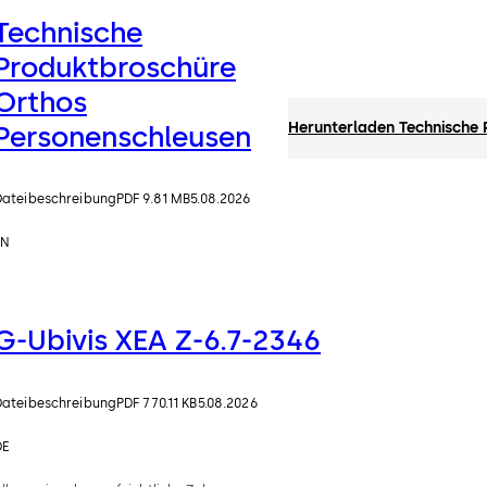
Technische
Produktbroschüre
Orthos
Herunterladen Technische
Personenschleusen
Dateibeschreibung
PDF 9.81 MB
5.08.2026
EN
G-Ubivis XEA Z-6.7-2346
Dateibeschreibung
PDF 770.11 KB
5.08.2026
DE