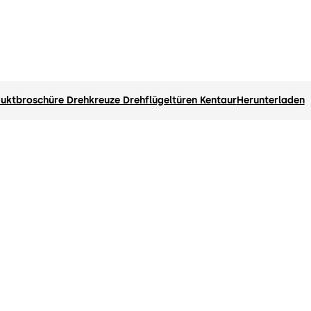
uktbroschüre Drehkreuze Drehflügeltüren Kentaur
Herunterladen