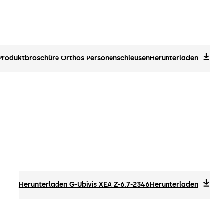
 Produktbroschüre Orthos Personenschleusen
Herunterladen
Herunterladen G-Ubivis XEA Z-6.7-2346
Herunterladen