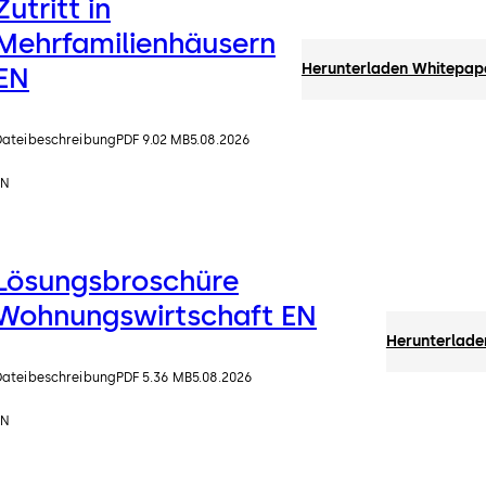
Zutritt in
Mehrfamilienhäusern
Herunterladen Whitepape
EN
Dateibeschreibung
PDF 9.02 MB
5.08.2026
EN
Lösungsbroschüre
Wohnungswirtschaft EN
Herunterlade
Dateibeschreibung
PDF 5.36 MB
5.08.2026
EN