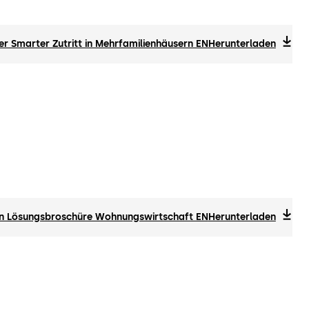
r Smarter Zutritt in Mehrfamilienhäusern EN
Herunterladen
n Lösungsbroschüre Wohnungswirtschaft EN
Herunterladen