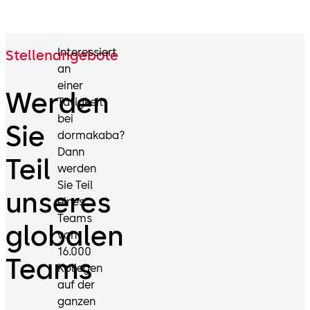
Interessiert
Stellenangebote
an
einer
Werden
Tätigkeit
bei
Sie
dormakaba?
Dann
Teil
werden
Sie Teil
unseres
eines
Teams
globalen
von
16.000
Teams
Kollegen
auf der
ganzen