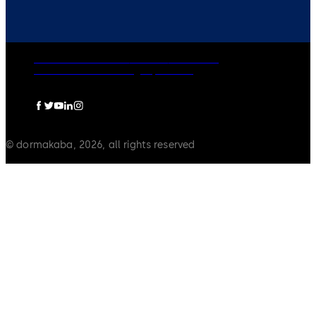
Rechtliche Hinweise
Cookies
Disclaimer
Datenschutzerklärung
Impressum
© dormakaba, 2026, all rights reserved