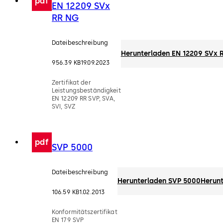
pdf
EN 12209 SVx
RR NG
Dateibeschreibung
Herunterladen EN 12209 SVx 
956.39 KB
19.09.2023
Zertifikat der
Leistungsbeständigkeit
EN 12209 RR SVP, SVA,
SVI, SVZ
pdf
SVP 5000
Dateibeschreibung
Herunterladen SVP 5000
Herunt
106.59 KB
1.02.2013
Konformitätszertifikat
EN 179 SVP