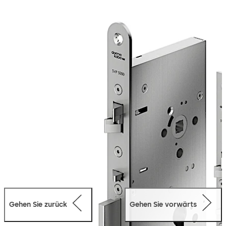
jederzeit versicherungstechnisch verschlossen ist. Durch
die zusätzliche Arretierung der Kreuzfalle wird eine
Zweipunktverriegelung erreicht, welche erhöhte
Sicherheit bietet. Durch die Panikfunktion lässt sich die
Tür jederzeit in Fluchtrichtung durch einfaches Betätigen
des Türdrückers öffnen, des Weiteren ist eine
mechanische Öffnung über den Profilzylinder von außen
jederzeit möglich.
Gehen Sie zurück
Gehen Sie vorwärts