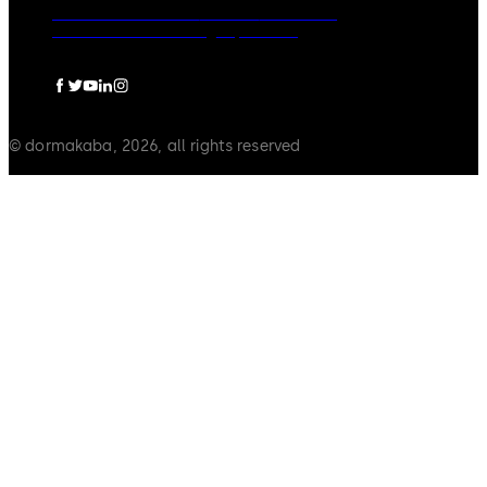
Rechtliche Hinweise
Cookies
Disclaimer
Datenschutzerklärung
Impressum
© dormakaba, 2026, all rights reserved