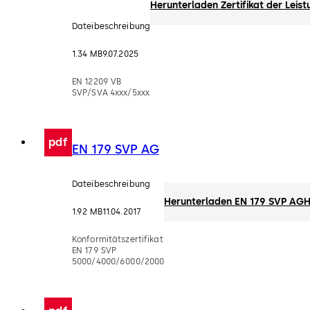
Herunterladen Zertifikat der Lei
Dateibeschreibung
1.34 MB
9.07.2025
EN 12209 VB
SVP/SVA 4xxx/5xxx
pdf
EN 179 SVP AG
Dateibeschreibung
Herunterladen EN 179 SVP AG
H
1.92 MB
11.04.2017
Konformitätszertifikat
EN 179 SVP
5000/4000/6000/2000