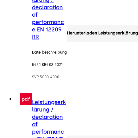
declaration
of
performanc
e EN 12209
Herunterladen Leistungserklärung
RR
Dateibeschreibung
542.1 KB
4.02.2021
SVP 5000, 4000
pdf
Leistungserk
lärung /
declaration
of
performanc