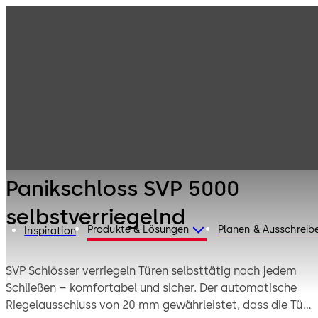
1-flügelige
Produkte
Türtechnik
Panikschlösser
Panikschloss SVP
5000
selbstverriegelnd
Panikschloss SVP 5000
selbstverriegelnd
Produkte & Lösungen
Planen & Ausschreib
Inspiration
SVP Schlösser verriegeln Türen selbsttätig nach jedem
Schließen – komfortabel und sicher. Der automatische
Riegelausschluss von 20 mm gewährleistet, dass die Tür