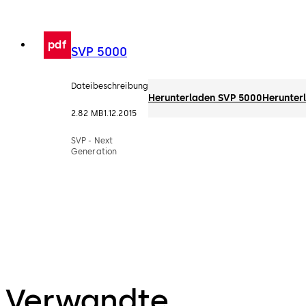
pdf
SVP 5000
Dateibeschreibung
Herunterladen SVP 5000
Herunter
2.82 MB
1.12.2015
SVP - Next
Generation
Verwandte