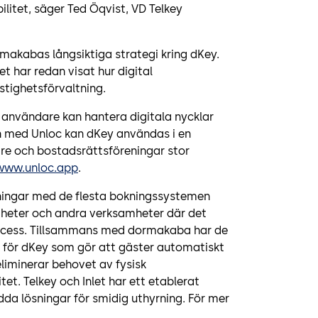
bilitet, säger Ted Öqvist, VD Telkey
makabas långsiktiga strategi kring dKey.
 har redan visat hur digital
stighetsförvaltning.
 användare kan hantera digitala nycklar
on med Unloc kan dKey användas i en
gare och bostadsrättsföreningar stor
www.unloc.app
.
sningar med de flesta bokningssystemen
heter och andra verksamheter där det
 access. Tillsammans med dormakaba har de
 för dKey som gör att gäster automatiskt
 eliminerar behovet av fysisk
et. Telkey och Inlet har ett etablerat
a lösningar för smidig uthyrning. För mer