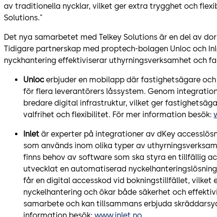
av traditionella nycklar, vilket ger extra trygghet och flexi
Solutions."
Det nya samarbetet med Telkey Solutions är en del av dor
Tidigare partnerskap med proptech-bolagen Unloc och Inlet
nyckhantering effektiviserar uthyrningsverksamhet och fa
Unloc
erbjuder en mobilapp där fastighetsägare och
för flera leverantörers låssystem. Genom integrati
bredare digital infrastruktur, vilket ger fastighetsä
valfrihet och flexibilitet. För mer information besök:
Inlet
är experter på integrationer av dKey accesslö
som används inom olika typer av uthyrningsverksam
finns behov av software som ska styra en tillfällig
utvecklat en automatiserad nyckelhanteringslösning
får en digital accesskod vid bokningstillfället, vilket
nyckelhantering och ökar både säkerhet och effektivit
samarbete och kan tillsammans erbjuda skräddarsydd
information besök:
www.inlet.no
.