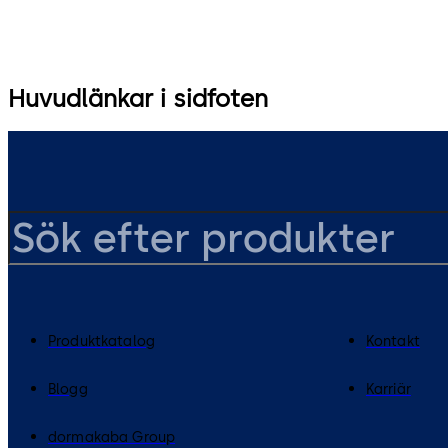
Huvudlänkar i sidfoten
Produktkatalog
Kontakt
Blogg
Karriär
dormakaba Group