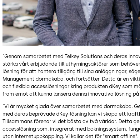
"Genom samarbetet med Telkey Solutions och deras innova
stärka vårt erbjudande till uthyrningsaktörer som behöve
lösning för att hantera tillgång till sina anläggningar, s
Management dormakaba, och fortsätter. Detta är en viktig
och flexibla accesslösningar kring produkten dKey som m
fram emot att kunna lansera denna innovativa lösning på
"Vi är mycket glada över samarbetet med dormakaba. Gen
med deras beprövade dKey-lösning kan vi skapa ett kraftf
Tillsammans förenar vi det bästa av två världar. Detta ger
accesslösning som, integrerat med bokningssystem, funger
utan internetuppkoppling. Vi kallar det för ”smart offline