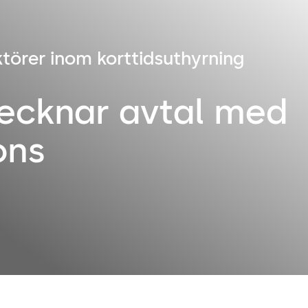
ktörer inom korttidsuthyrning
ecknar avtal med
ons