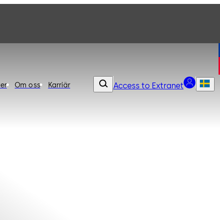
er
Om oss
Karriär
Access to Extranet