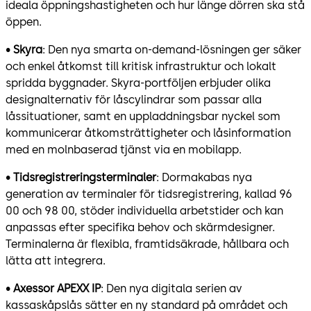
ideala öppningshastigheten och hur länge dörren ska stå
öppen.
•
Skyra
: Den nya smarta on-demand-lösningen ger säker
och enkel åtkomst till kritisk infrastruktur och lokalt
spridda byggnader. Skyra-portföljen erbjuder olika
designalternativ för låscylindrar som passar alla
låssituationer, samt en uppladdningsbar nyckel som
kommunicerar åtkomsträttigheter och låsinformation
med en molnbaserad tjänst via en mobilapp.
•
Tidsregistreringsterminaler
: Dormakabas nya
generation av terminaler för tidsregistrering, kallad 96
00 och 98 00, stöder individuella arbetstider och kan
anpassas efter specifika behov och skärmdesigner.
Terminalerna är flexibla, framtidsäkrade, hållbara och
lätta att integrera.
•
Axessor APEXX IP
: Den nya digitala serien av
kassaskåpslås sätter en ny standard på området och