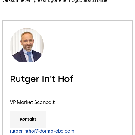
verksamheten, pressfrågor eller högupplösta bilder.
Rutger In't Hof
VP Market Scanbalt
Kontakt
rutger.inthof@dormakaba.com