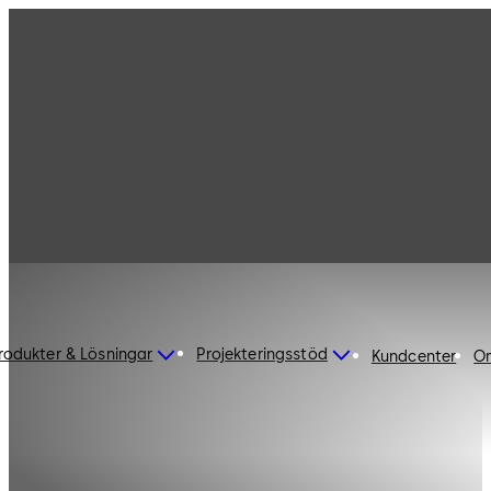
rodukter & Lösningar
Projekteringsstöd
Kundcenter
O