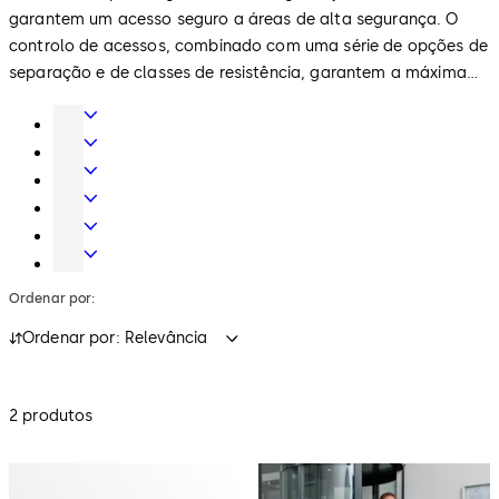
garantem um acesso seguro a áreas de alta segurança. O
controlo de acessos, combinado com uma série de opções de
separação e de classes de resistência, garantem a máxima
segurança. Estes elementos são também eficientes do ponto
Molas
de vista energético, e permitem um fluxo rápido de entrada
e
Portas
no edifício.
ferragens
automáticas
Sistemas
para
e
de
Controlos
portas
barreiras
cilindros
de
Fechaduras
de
mecânicos
acesso
e
Fechaduras
acesso
eletrónicos
sistemas
de
Ordenar por:
para
segurança
hotéis
Ordenar por: Relevância
2 produtos