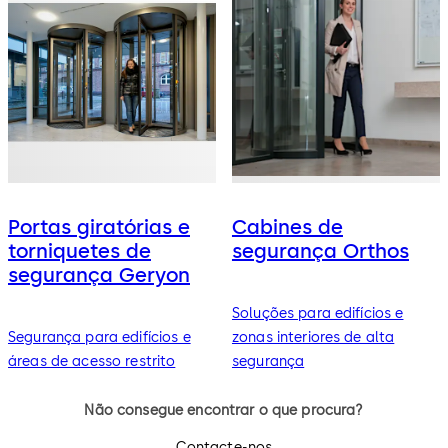
Portas giratórias e
Cabines de
torniquetes de
segurança Orthos
segurança Geryon
Soluções para edifícios e
Segurança para edifícios e
zonas interiores de alta
áreas de acesso restrito
segurança
Não consegue encontrar o que procura?
Contacte-nos