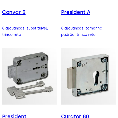
Convar B
President A
8 alavancas, substituível,
8 alavancas, tamanho
trinco reto
padrão, trinco reto
President
Curator 80