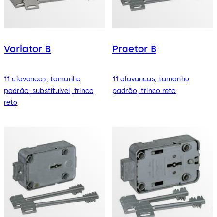
Variator B
Praetor B
11 alavancas, tamanho
11 alavancas, tamanho
padrão, substituível, trinco
padrão, trinco reto
reto