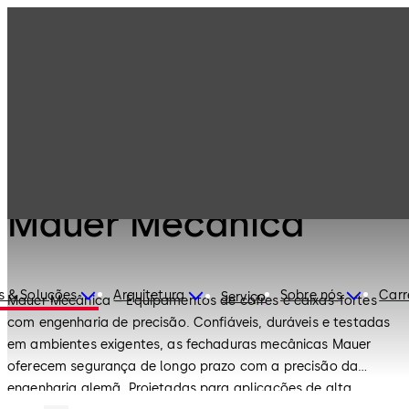
Fechaduras de
Produtos
segurança
Mauer Mecânica
Fechaduras de segurança
Mauer Mecânica
s & Soluções
Arquitetura
Sobre nós
Carr
Serviço
Mauer Mecânica – Equipamentos de cofres e caixas-fortes
com engenharia de precisão. Confiáveis, duráveis e testadas
em ambientes exigentes, as fechaduras mecânicas Mauer
oferecem segurança de longo prazo com a precisão da
engenharia alemã. Projetadas para aplicações de alta