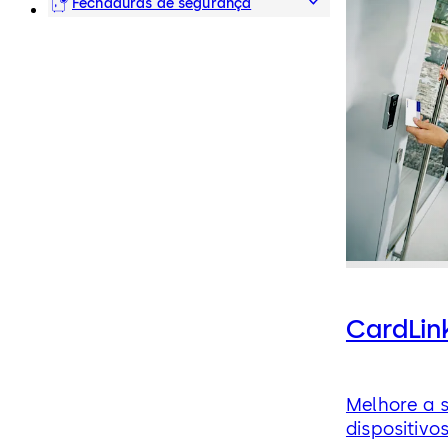
hotéis
Fechaduras de segurança
CardLin
Melhore a 
dispositiv