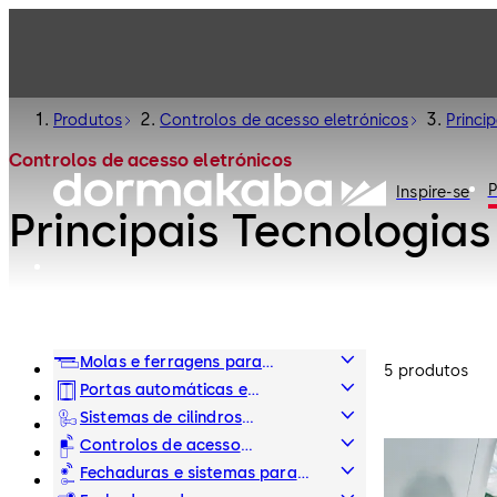
Produtos
Controlos de acesso eletrónicos
Princi
Controlos de acesso eletrónicos
P
Inspire-se
Principais Tecnologia
Molas e ferragens para
5 produtos
portas
Portas automáticas e
barreiras de acesso
Sistemas de cilindros
mecânicos
Controlos de acesso
eletrónicos
Fechaduras e sistemas para