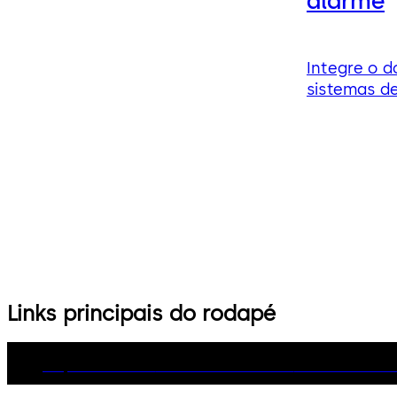
alarme
Integre o 
sistemas de
Links principais do rodapé
Grupo dormakaba
Política de Privacidade
Política de Cook