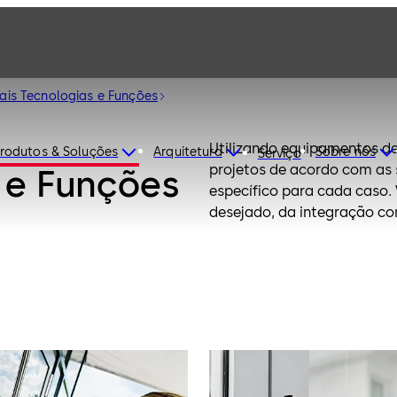
pais Tecnologias e Funções
Utilizando equipamentos d
rodutos & Soluções
Arquitetura
Sobre nós
Serviço
projetos de acordo com as suas necessidades. 
s e Funções
específico para cada caso. 
desejado, da integração co
das condições do local, co
Ao optar por uma solução d
custo/benefício em sistema
realmente irá ao encontro 