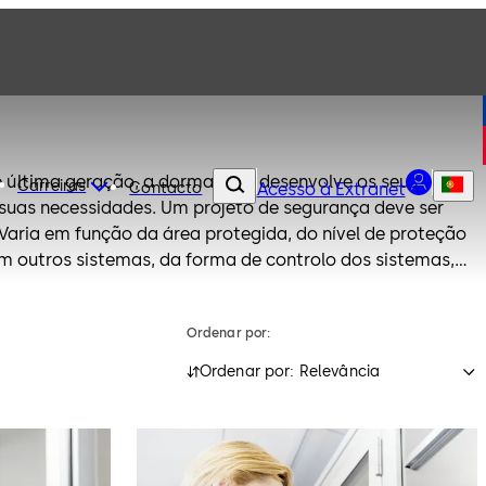
e última geração, a dormakaba desenvolve os seus
Carreiras
Contacto
Acesso à Extranet
Um projeto de segurança deve ser
Varia em função da área protegida, do nível de proteção
m outros sistemas, da forma de controlo dos sistemas,
mo temperatura ou luminosidade, entre outros detalhes.
ormakaba, irá contar com a melhor relação
Ordenar por:
s de segurança, e estará a adquirir um sistema que
das suas necessidades.
Ordenar por: Relevância