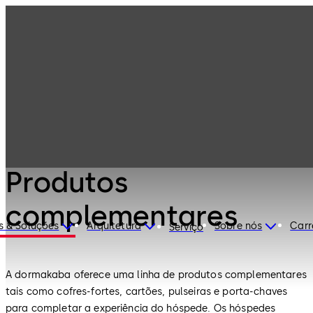
Fechaduras e
Produtos
sistemas para
hotéis
Produtos
complementares
Fechaduras e sistemas para hotéis
Produtos
complementares
s & Soluções
Arquitetura
Sobre nós
Carr
Serviço
A dormakaba oferece uma linha de produtos complementares
tais como cofres-fortes, cartões, pulseiras e porta-chaves
para completar a experiência do hóspede. Os hóspedes