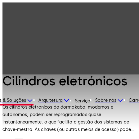
Controlos de
Produtos
acesso
eletrónicos
Cilindros
eletrónicos
Controlos de acesso eletrónicos
Cilindros eletrónicos
s & Soluções
Arquitetura
Sobre nós
Carr
Serviço
Os cilindros eletrónicos da dormakaba, modernos e
autónomos, podem ser reprogramados quase
instantaneamente, o que facilita a gestão dos sistemas de
chave-mestra. As chaves (ou outros meios de acesso) podem
ser convenientemente apagadas e reprogramadas em