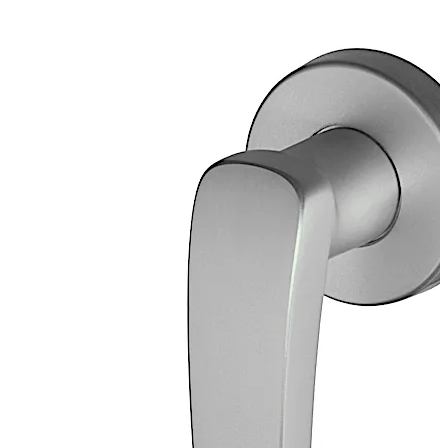
Tige carrée 8 mm, acier galvanisé
Rosace à visser en deux parties avec dispositif anti-
arrachement, diamètre extérieur 65 mm, aluminium poli
EV1 anodisé