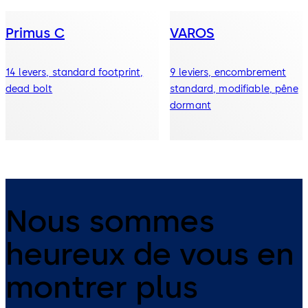
Primus C
VAROS
14 levers, standard footprint,
9 leviers, encombrement
dead bolt
standard, modifiable, pêne
dormant
Nous sommes
heureux de vous en
montrer plus