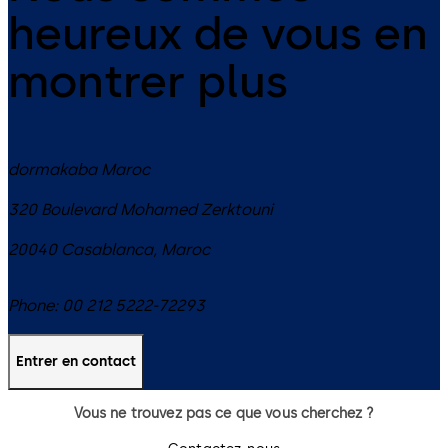
heureux de vous en
montrer plus
dormakaba Maroc
320 Boulevard Mohamed Zerktouni
20040
Casablanca
,
Maroc
Phone:
00 212 5222-72293
Entrer en contact
Vous ne trouvez pas ce que vous cherchez ?