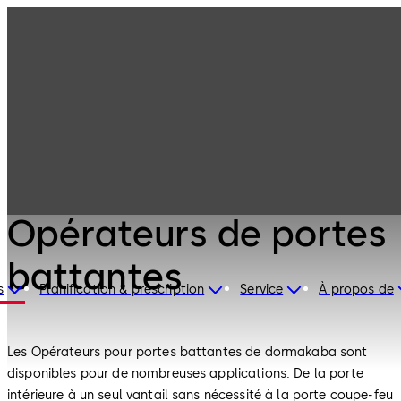
Portes
Produits
automatiques et
obstacles
Opérateurs de
physiques
portes battantes
Portes automatiques et obstacles physiques
Opérateurs de portes
battantes
s
Planification & prescription
Service
À propos de
Les Opérateurs pour portes battantes de dormakaba sont
disponibles pour de nombreuses applications. De la porte
intérieure à un seul vantail sans nécessité à la porte coupe-feu