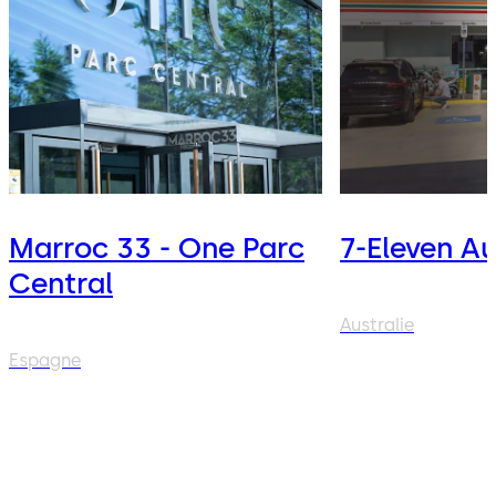
Marroc 33 - One Parc
7-Eleven Au
Central
Australie
Espagne