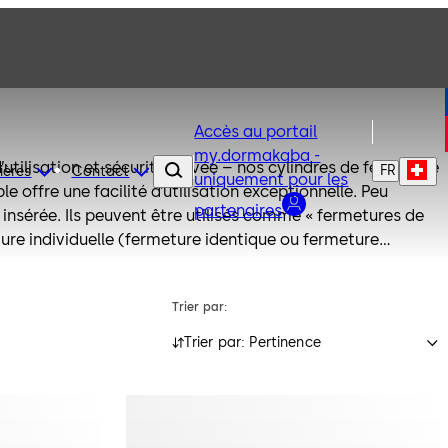
Accès au portail
my.dormakaba -
d’utilisation et sécurité élevée – nos cylindres de fermeture
FR
ières
Contact
uniquement pour les
e offre une facilité d’utilisation exceptionnelle. Peu
partenaires
insérée. Ils peuvent être utilisés comme « fermetures de
ture individuelle (fermeture identique ou fermeture
dres pour installations de fermeture.
Trier par:
Trier par: Pertinence