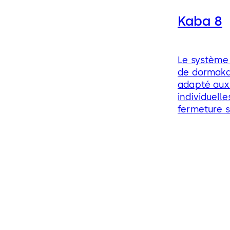
Kaba 8
Le système 
de dormaka
adapté aux
individuelle
fermeture s
de garage,
vestiaires, 
interrupteu
pour volets