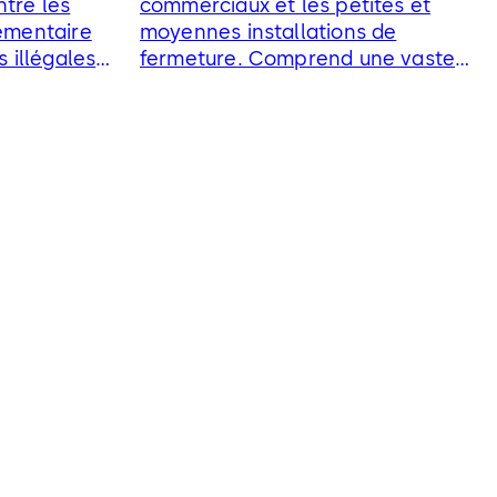
tre les
commerciaux et les petites et
émentaire
moyennes installations de
s illégales
fermeture. Comprend une vaste
ermeture
gamme de cylindres pour portes
de garage, meubles de bureau,
cadenas pour volets roulants, etc.