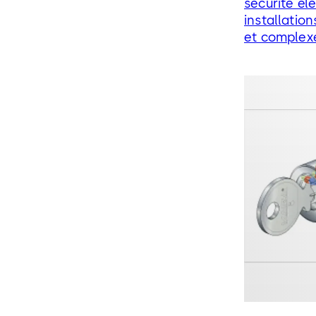
sécurité él
installatio
et complexe
exigences d
nombreux f
différents,
solution qu
vos besoins