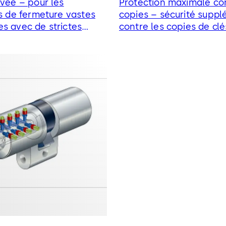
evée – pour les
Protection maximale con
ns de fermeture vastes
copies – sécurité suppl
s avec de strictes
contre les copies de clé
e sécurité. Grâce à nos
pour nos cylindres de f
ormats de cylindres
Premium
 vous trouverez la
i convient à chacun de
.