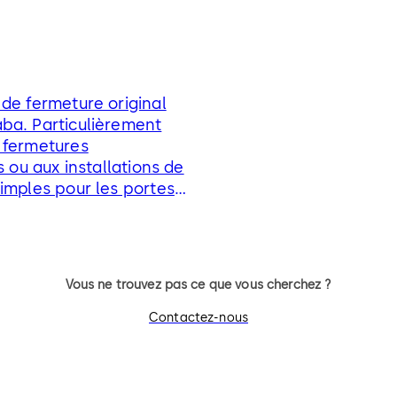
de fermeture original
ba. Particulièrement
 fermetures
s ou aux installations de
imples pour les portes
 meubles de bureau,
armoires électriques,
rs à clé ou cadenas
 roulants.
Vous ne trouvez pas ce que vous cherchez ?
Contactez-nous