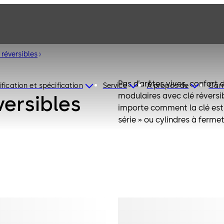
 réversibles
Pas d’arêtes vives, confort 
ification et spécification
Service
À propos de
Carr
modulaires avec clé réversibl
versibles
importe comment la clé est 
série » ou cylindres à ferme
différente), ou comme cylin