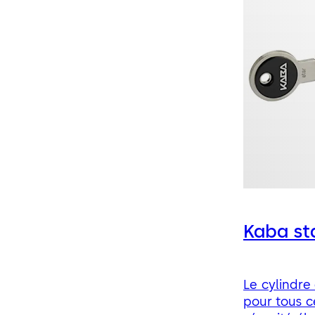
Kaba st
Le cylindr
pour tous c