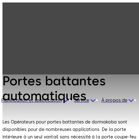
Portes
Produits
automatiques
Portes battantes
automatiques
Portes automatiques
Portes battantes
automatiques
Planification et spécification
Service
À propos de
Les Opérateurs pour portes battantes de dormakaba sont
disponibles pour de nombreuses applications. De la porte
intérieure à un seul vantail sans nécessité à la porte coupe-feu