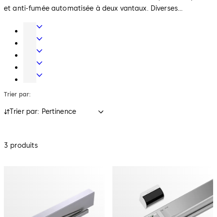
et anti-fumée automatisée à deux vantaux. Diverses
caractéristiques et accessoires complètent le programme.
Technique
de
Portes
porte
automatiques
Serrures
mécaniques
Solutions
accès
Serrures
et
de
Trier par:
temps
coffre-
fort
Trier par: Pertinence
3 produits