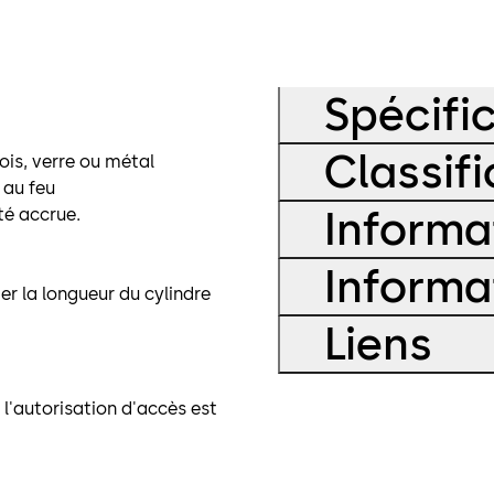
Spécifi
Classifi
ois, verre ou métal
 au feu
Informa
té accrue.
Informa
er la longueur du cylindre
Liens
l'autorisation d'accès est