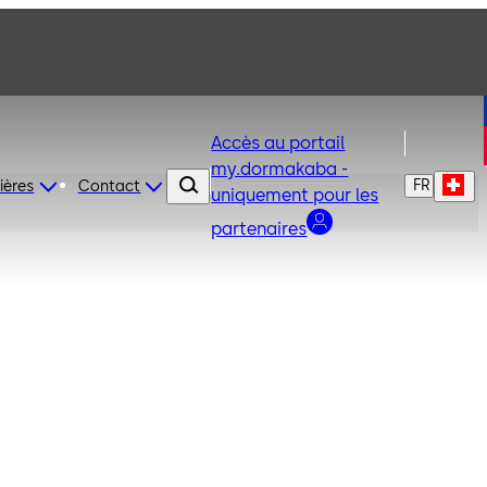
Accès au portail
my.dormakaba -
FR
ières
Contact
uniquement pour les
partenaires