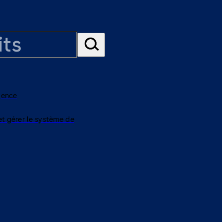
gence
et gérer le système de