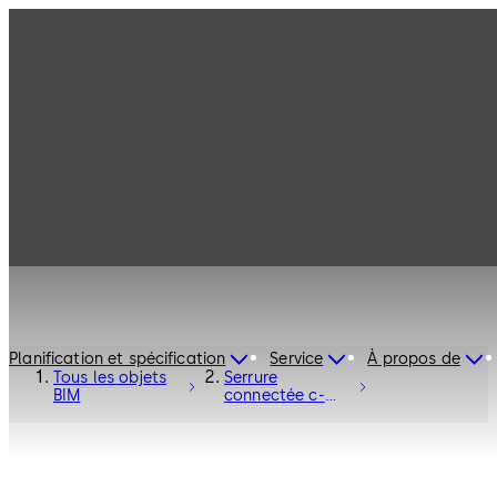
Planification et spécification
Service
À propos de
Tous les objets
Serrure
BIM
connectée c-
lever pro