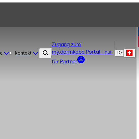
Zugang zum
my.dormkaba Portal - nur
DE
re
Kontakt
für Partner