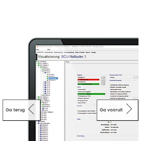
vluchtroutes gemakkelijk parametriseren. Daarbij
vergemakkelijkt de visualisatie in ‘real-time’ van
deurstatusberichten de veilige bediening en bewaking
van TMS-reddingswegcentrales voor vluchtroutes.
Ga terug
Ga vooruit