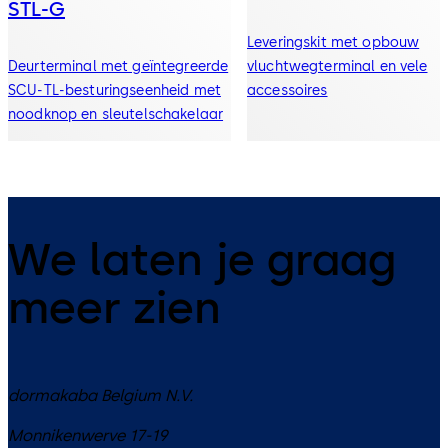
STL-G
Leveringskit met opbouw
Deurterminal met geïntegreerde
vluchtwegterminal en vele
SCU-TL-besturingseenheid met
accessoires
noodknop en sleutelschakelaar
We laten je graag
meer zien
dormakaba Belgium N.V.
Monnikenwerve 17-19