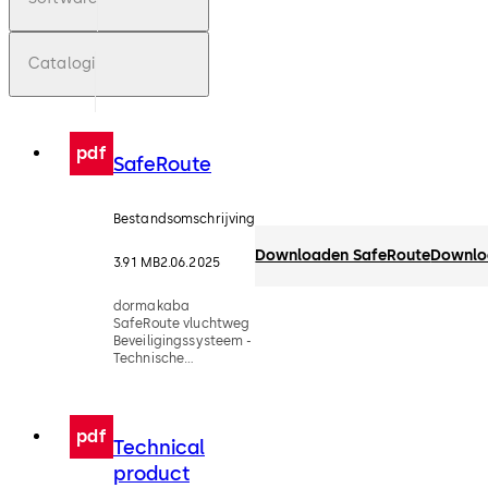
Catalogi
pdf
SafeRoute
Bestandsomschrijving
Downloaden SafeRoute
Downlo
3.91 MB
2.06.2025
dormakaba
SafeRoute vluchtweg
Beveiligingssysteem -
Technische
documentatie (NL)
pdf
Technical
product