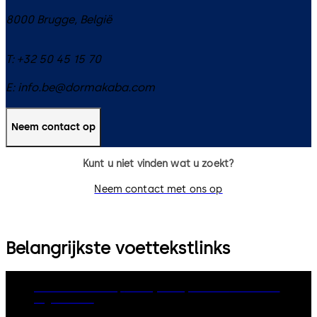
8000
Brugge
,
België
T:
+32 50 45 15 70
E:
info.be@dormakaba.com
Neem contact op
Kunt u niet vinden wat u zoekt?
Neem contact met ons op
Belangrijkste voettekstlinks
dormakaba Group
Privacy Policy
Cookies
Disclaimer
Legal notice