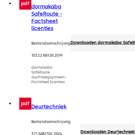
pdf
dormakaba
SafeRoute -
Factsheet
licenties
Downloaden dormakaba SafeRou
Bestandsomschrijving
153.22 KB
1.05.2019
dormakaba
SafeRoute
vluchtwegsysteem -
Factsheet licenties
pdf
Deurtechniek
Bestandsomschrijving
Downloaden Deurtechniek
3.71 MB
27.02.2024