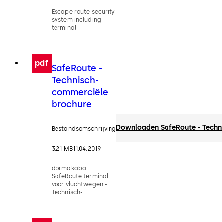
Escape route security
system including
terminal
pdf
SafeRoute -
Technisch-
commerciële
brochure
Downloaden SafeRoute - Techn
Bestandsomschrijving
3.21 MB
11.04.2019
dormakaba
SafeRoute terminal
voor vluchtwegen -
Technisch-
commerciële
brochure