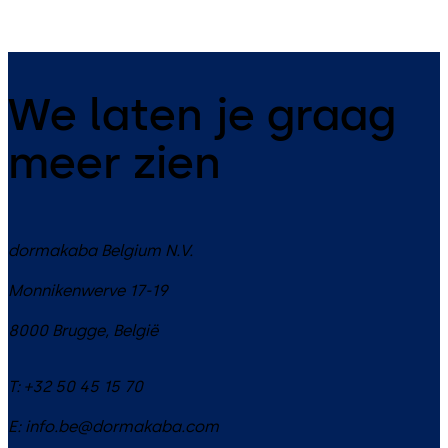
We laten je graag
meer zien
dormakaba Belgium N.V.
Monnikenwerve 17-19
8000
Brugge
,
België
T:
+32 50 45 15 70
E:
info.be@dormakaba.com