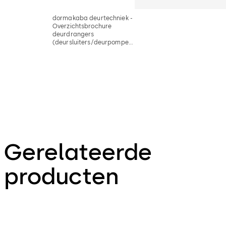
dormakaba deurtechniek -
Overzichtsbrochure
deurdrangers
(deursluiters/deurpompen)
en deurdrangersystemen,
sloten & vergrendelingen,
vluchtwegtechniek,
automatische deuren en
toegangscontrole
Gerelateerde
producten