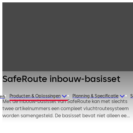
Systemen en
Producten
Deurtechniek
vergrendelingen
nooddeuren en
SafeRoute
vluchtdeuren
inbouw-basisset
SafeRoute inbouw-basisset
Producten & Oplossingen
Planning & Specificatie
S
ren
Met de inbouw-basisset van SafeRoute kan met slechts
twee artikelnummers een compleet vluchtroutesysteem
worden samengesteld. De basisset bevat niet alleen een
witte inbouw-nooduitgangsterminal voor drie
inbouwdozen met een noodknop/besturingseenheid,