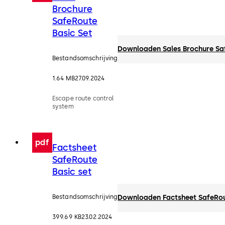
Brochure
SafeRoute
Basic Set
Downloaden Sales Brochure Saf
Bestandsomschrijving
1.64 MB
27.09.2024
Escape route control
system
pdf
Factsheet
SafeRoute
Basic set
Bestandsomschrijving
Downloaden Factsheet SafeRou
399.69 KB
23.02.2024