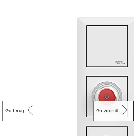
sleutelschakelaar, voeding en E2-afdekframes, maar ook
aansluitmogelijkheden voor diverse accessoires. Zo
kunnen bijvoorbeeld een toegangscontrolesysteem en
extra sleutelschakelaars eenvoudig en ter plaatse
worden aangesloten. De benodigde aansluitadapter
voor analoge deursloten is ook bij de levering
inbegrepen, waardoor bijvoorbeeld een bestaand
dormakaba TV 500-deurvergrendelng in gebruik kan
blijven.
Ga terug
Ga vooruit