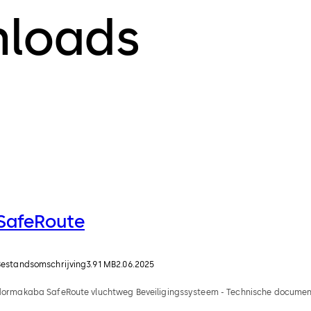
nloads
SafeRoute
Bestandsomschrijving
3.91 MB
2.06.2025
dormakaba SafeRoute vluchtweg Beveiligingssysteem - Technische documen