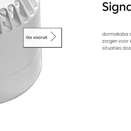
Sign
dormakaba s
Ga vooruit
zorgen voor 
situaties doo
worden aang
deurterminal
TMS 2 en de 