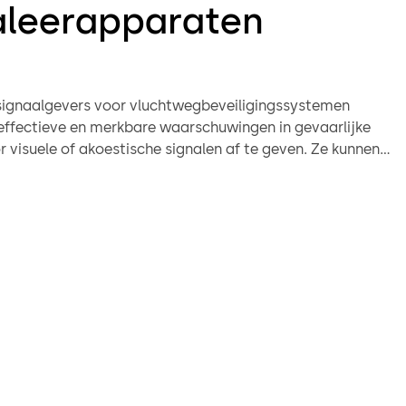
aleerapparaten
ignaalgevers voor vluchtwegbeveiligingssystemen
effectieve en merkbare waarschuwingen in gevaarlijke
r visuele of akoestische signalen af te geven. Ze kunnen
esloten op de vluchtwegcontrolesytemen RZ TMS 2,
s TL-G met de bedienings- en verbindingseenheid TL-S
TL-S TMS Comfort UP deurterminals.