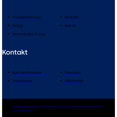
Produktkatalog
Kontakt
Blogg
Karriär
dormakaba Group
Kontakt
Kontaktformulär
Pressrum
Investerare
Hållbarhet
dormakaba Group
Privacy Policy
Cookies
Disclaimer
Legal notice