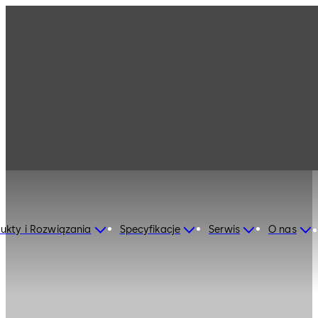
ukty i Rozwiązania
Specyfikacje
Serwis
O nas