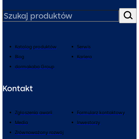
Katalog produktów
Serwis
Blog
Kariera
dormakaba Group
Kontakt
Zgłoszenia awarii
Formularz kontaktowy
Media
Inwestorzy
Zrównoważony rozwój