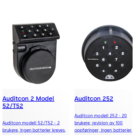
Auditcon 2 Model
Auditcon 252
52/T52
Auditcon modell 252 - 20
Auditcon modell 52/T52 - 2
brukere, revisjon av 100
brukere, ingen batterier kreves,
oppføringer, ingen batterier,