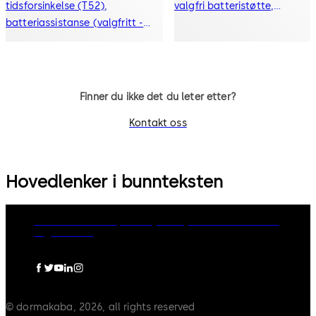
tidsforsinkelse (T52),
valgfri batteristøtte,
batteriassistanse (valgfritt -
tidsforsinkelse, valgfri PC-
T52)
programvare
Finner du ikke det du leter etter?
Kontakt oss
Hovedlenker i bunnteksten
dormakaba Group
Privacy Policy
Cookies
Disclaimer
Legal notice
© dormakaba, 2026, all rights reserved