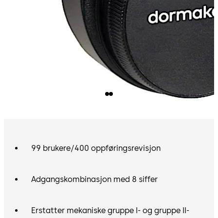
Enkel ettermontering
Låskassen er i samme format som
de fleste mekaniske låser, noe som gjør den enkel å
installere.
Revisjonsspor
Antall oppføringer/aktiviteter er 400
poster i sekvensiell rekkefølge.
Tilgjengelig PC-programvare
Skriv ut, vis eller arkiver
låsrevisjonsrapportene ved hjelp av et program som
kjører under Microsoft Windows® Software.
Alternativer for oppsett av programlås
Last opp låsetid/-dato
Legg til/slette brukere
99 brukere/400 oppføringsrevisjon
Tidsperioder for opplastingstid
Nedlasting av revisjonsrapporter
Rapporter for nedlasting av brukertabeller
Adgangskombinasjon med 8 siffer
Alarmgrensesnitt
(Valgfritt) Aktiverer låsens
tvangstilstand og sender en lydløs alarm når den
Erstatter mekaniske gruppe I- og gruppe II-