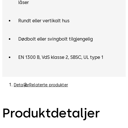
kombineres med en tilkobling til et eksisterende
låser
alarmsystem.
Tidsforsinkelsesmodus
Programmerbar 1–99 minutter
Rundt eller vertikalt hus
før adgang tillates.
MERK:
Ekstern tidsforsinkelsesenhet (p/n 307025) kan
Dødbolt eller svingbolt tilgjengelig
kjøpes separat. Se prislisten for alternativer.
EN 1300 B, VdS klasse 2, SBSC, UL type 1
Detaljer
Relaterte produkter
Produktdetaljer