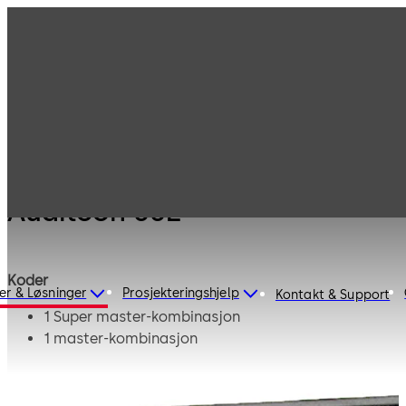
Produkter
Saferlåser
Auditcon
Auditcon 552
Auditcon 552
Koder
er & Løsninger
Prosjekteringshjelp
Kontakt & Support
1 Super master-kombinasjon
1 master-kombinasjon
Opptil 99 brukerkombinasjoner
Adgang med 8 siffer
Brukerne har en kombinasjon med 8