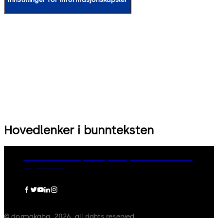
Hovedlenker i bunnteksten
dormakaba Group
Privacy Policy
Cookies
Disclaimer
Legal notice
© dormakaba, 2026, all rights reserved