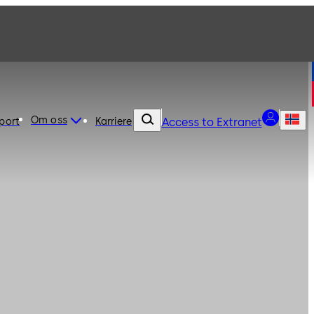
Om oss
port
Karriere
Access to Extranet