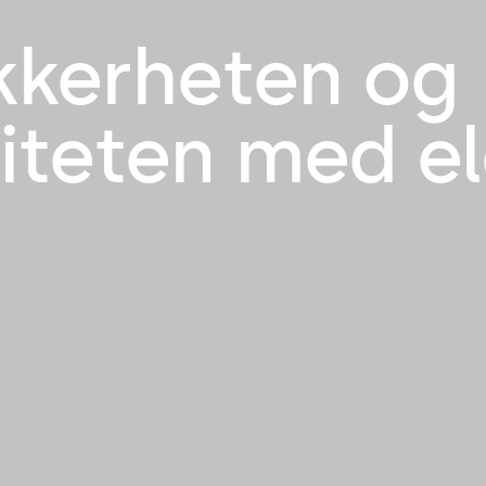
kkerheten og
viteten med e