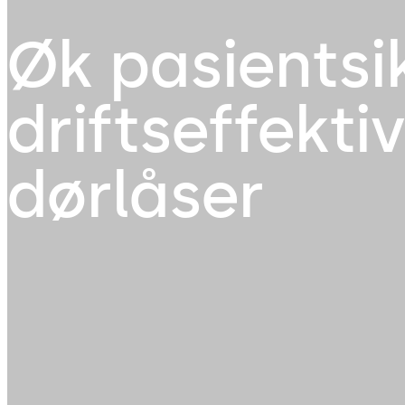
Øk pasientsi
driftseffekti
dørlåser