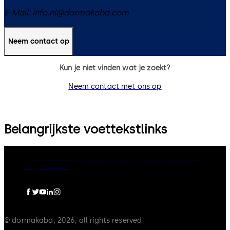
E-Mail:
info.nl@dormakaba.com
Neem contact op
Kun je niet vinden wat je zoekt?
Neem contact met ons op
Belangrijkste voettekstlinks
dormakaba Group
Privacy Policy
Cookies
Disclaimer
Legal notice
© dormakaba, 2026, all rights reserved