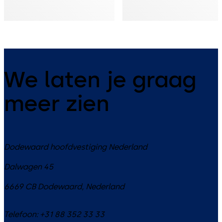
We laten je graag
meer zien
Dodewaard hoofdvestiging Nederland
Dalwagen 45
6669 CB
Dodewaard
,
Nederland
Telefoon:
+31 88 352 33 33