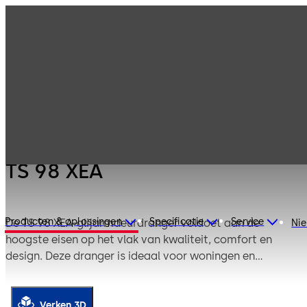
Deurdrangers,
Producten
Deurtechniek
vloerveren en
toebehoren
TS 98 XEA
TS 98 XEA
Producten & oplossingen
Specificatie
Service
De TS 98 XEA-glijarmdeurdranger voldoet aan de
Ni
hoogste eisen op het vlak van kwaliteit, comfort en
design. Deze dranger is ideaal voor woningen en
moderne werkplekken.
Verken 3D