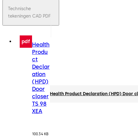
Technische
tekeningen CAD PDF
pdf
Health
Produ
ct
Declar
ation
(HPD)
Door
Health Product Declaration (HPD) Door c
closer
TS 98
XEA
100.34 KB