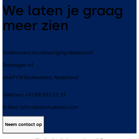
We laten je graag
meer zien
Dodewaard hoofdvestiging Nederland
Dalwagen 45
6669 CB
Dodewaard
,
Nederland
Telefoon:
+31 88 352 33 33
E-Mail:
info.nl@dormakaba.com
Neem contact op