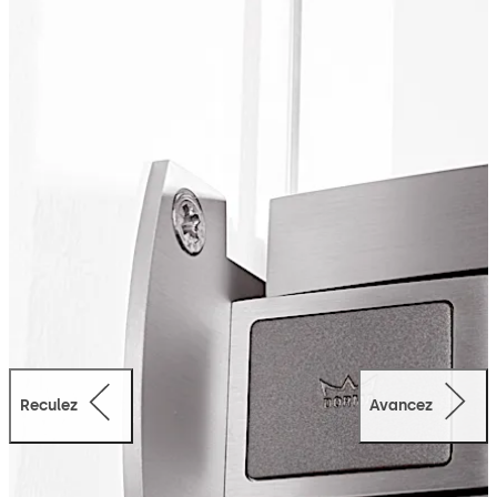
sens et reviennent toujours en position fermée – sans
frein au sol ou ferme-porte.
Reculez
Avancez