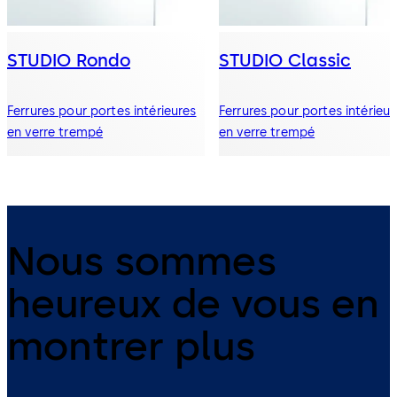
STUDIO Rondo
STUDIO Classic
Ferrures pour portes intérieures
Ferrures pour portes intérieur
en verre trempé
en verre trempé
Nous sommes
heureux de vous en
montrer plus