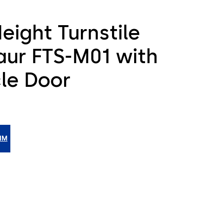
Height Turnstile
aur FTS-M01 with
cle Door
BIM