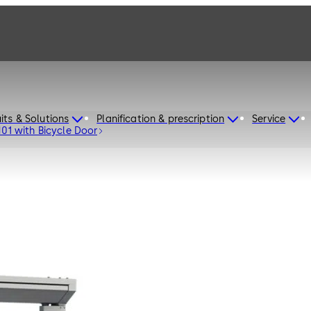
its & Solutions
Planification & prescription
Service
M01 with Bicycle Door