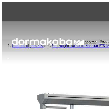
Produ
Inspirer
Tous les objets BIM
Full Height Turnstile Kentaur FTS-