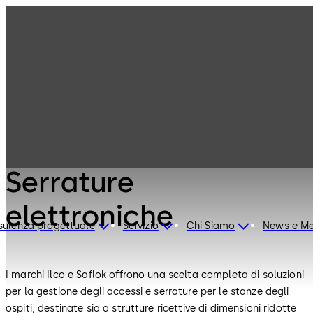
Prodotti e
Prodotti
soluzioni per
Hotel
Serrature
elettroniche
Prodotti e soluzioni per Hotel
Serrature
elettroniche
ulenza progettuale
Servizio
Chi Siamo
News e Me
I marchi Ilco e Saflok offrono una scelta completa di soluzioni
per la gestione degli accessi e serrature per le stanze degli
ospiti, destinate sia a strutture ricettive di dimensioni ridotte