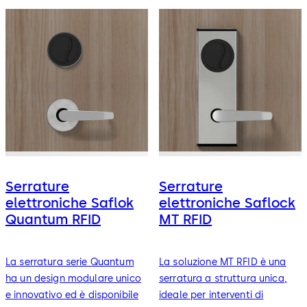
Serrature
Serrature
elettroniche Saflok
elettroniche Saflock
Quantum RFID
MT RFID
La serratura serie Quantum
La soluzione MT RFID è una
ha un design modulare unico
serratura a struttura unica,
e innovativo ed è disponibile
ideale per interventi di