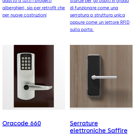
adatto a tutti i progetti
stanze per gli ospiti in grado
alberghieri, sia per retrofit che
di funzionare come una
per nuove costruzioni
serratura a struttura unica
oppure come un lettore RFID
sulla porta.
Oracode 660
Serrature
elettroniche Saffire