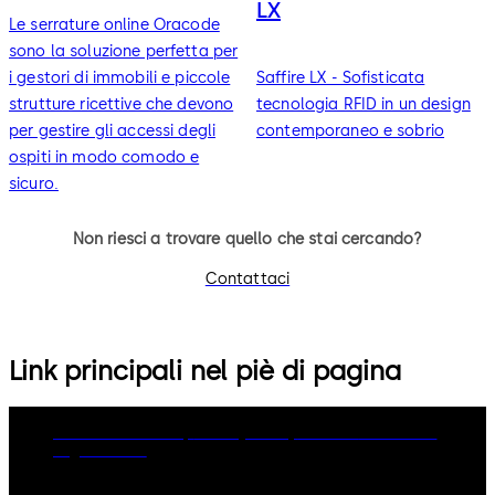
LX
Le serrature online Oracode
sono la soluzione perfetta per
i gestori di immobili e piccole
Saffire LX - Sofisticata
strutture ricettive che devono
tecnologia RFID in un design
per gestire gli accessi degli
contemporaneo e sobrio
ospiti in modo comodo e
sicuro.
Non riesci a trovare quello che stai cercando?
Contattaci
Link principali nel piè di pagina
dormakaba Group
Privacy Policy
Cookies
Disclaimer
Legal notice