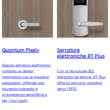
Tutte le serrature elettroniche per hotel di dormakaba sono
progettate, assemblate e testate in Nord America. Ogni
serratura è certificata BMHA/ANSI di grado 1 e conforme a
ROHS (Restrictions of Hazardous Substances) e CE/EMC.
Quantum Pixel+
Serrature
elettroniche RT Plus
Questa serratura elettronica
combina un design
Con la tecnologia BLE
minimalista con le massime
integrata nel lettore, RT Plus
prestazioni, offrendo una
offre un percorso semplice
sicurezza avanzata e
verso l'RFID.
un'esperienza semplificata
per i tuoi ospiti.