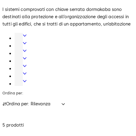
I sistemi comprovati con chiave serrata dormakaba sono
destinati alla protezione e all’organizzazione degli accessi in
tutti gli edifici, che si tratti di un appartamento, un’abitazione
privata, un edificio pubblico o un immobile industriale.
Accessori
Possono essere utilizzati come cilindri di chiusura con chiave
e
Porte
seriale o con chiave singola (come cilindri con chiave uguale o
prodotti
automatiche,
Cilindri
con chiave diversa) o come cilindri per impianti di chiusura.
per
tornelli
di
Controllo
porte
e
sicurezza
accessi
Prodotti
varchi
e
e
e
Serrature
piani
raccolta
soluzioni
di
Pareti
di
dati
per
Sicurezza
manovrabili
Ordina per:
chiusura
Hotel
Ordina per: Rilevanza
5 prodotti