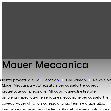
Serrature di
Prodotti
Sicurezza
Mauer
Meccanica
Serrature di Sicurezza
Mauer Meccanica
ulenza progettuale
Servizio
Chi Siamo
News e Me
Mauer Meccanica – Attrezzature per casseforti e caveau
progettate con precisione. Affidabili, durevoli e testate in
ambienti impegnativi, le serrature meccaniche per casseforti e
caveau Mauer offrono sicurezza a lungo termine grazie alla
precisione dell’ingegneria tedesca. Progettate per applicazioni