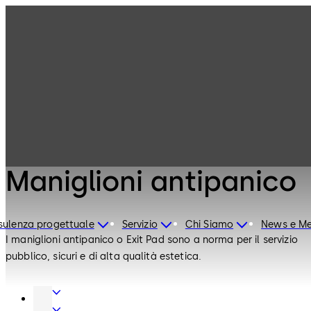
Accessori e
Prodotti
prodotti per
porte
Maniglioni
antipanico
Accessori e prodotti per porte
Maniglioni antipanico
ulenza progettuale
Servizio
Chi Siamo
News e Me
I maniglioni antipanico o Exit Pad sono a norma per il servizio
pubblico, sicuri e di alta qualità estetica.
Accessori
e